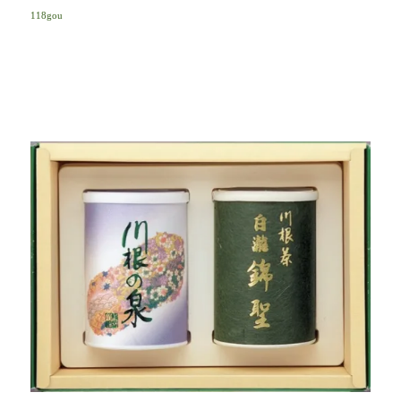
118gou