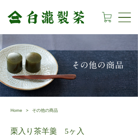
Home
>
その他の商品
栗入り茶羊羹 5ヶ入