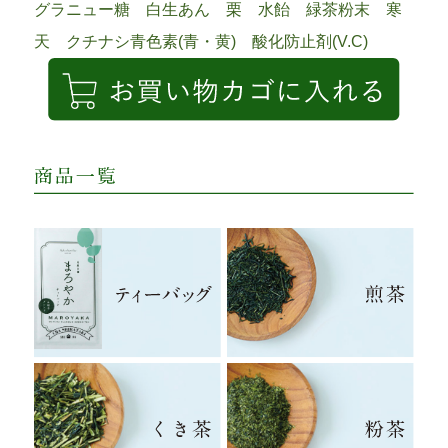
グラニュー糖 白生あん 栗 水飴 緑茶粉末 寒
天 クチナシ青色素(青・黄) 酸化防止剤(V.C)