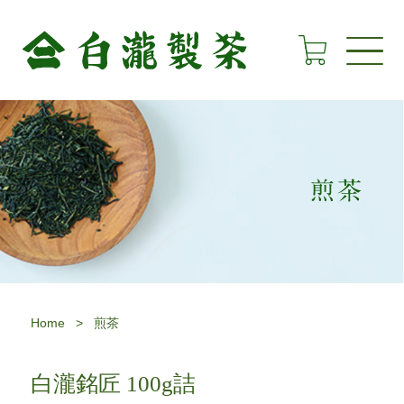
Home
>
煎茶
白瀧銘匠 100g詰