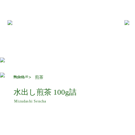
商品
閲覧
マイ
カー
一覧
商品
ペー
ト
ジ
Home
>
煎茶
商品詳細
Product details
水出し煎茶 100g詰
Mizudashi Sencha